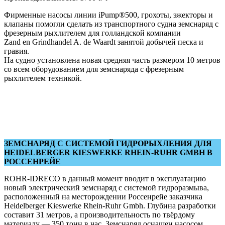
Фирменные насосы линии iPump®500, грохоты, эжекторы и
клапаны помогли сделать из транспортного судна земснаряд с
фрезерным рыхлителем для голландской компании
Zand en Grindhandel A. de Waardt занятой добычей песка и
гравия.
На судно установлена новая средняя часть размером 10 метров
со всем оборудованием для земснаряда с фрезерным
рыхлителем техникой.
ЗЕМСНАРЯД С СИСТЕМОЙ ГИДРОРЫХЛЕНИЯ ДЛЯ
HEIDELBERGER KIESWERKE RHEIN-RUHR GMBH В
РОССЕНРЕЙЕ
ROHR-IDRECO в данный момент вводит в эксплуатацию
новый электрический земснаряд с системой гидроразмыва,
расположенный на месторождении Россенрейе заказчика
Heidelberger Kieswerke Rhein-Ruhr Gmbh. Глубина разработки
составит 31 метров, а производительность по твёрдому
материалу — 350 тонн в час. Земснаряд оснащен насосом